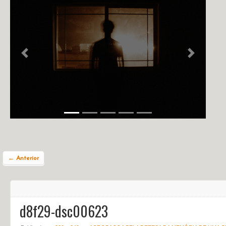
NOTÍCIAS
PERFIL
CONTATO
Previous
Next
← Anterior
d8f29-dsc00623