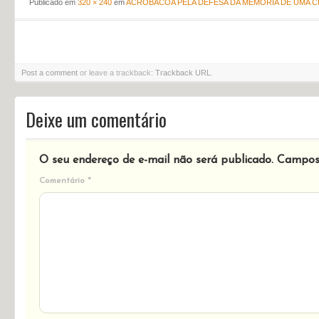
Publicado em
320 × 240
em
ACROBACOA PELA DEFESA DA MEMÓRIA DE UMA C
Post a comment
or leave a trackback:
Trackback URL
.
Deixe um comentário
O seu endereço de e-mail não será publicado.
Campos 
Comentário
*