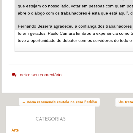
que estejam do nosso lado, votar em pessoas com quem po
abre o diálogo com os trabalhadores é esta que está aqui”, d
Fernando Bezerra agradeceu a confiança dos trabalhadore
foram gerados. Paulo Câmara lembrou a experiência como S
teve a oportunidade de debater com os servidores de todo o
deixe seu comentário.
Navegação do post
←
Aécio recomenda cautela no caso Padilha
Um trato
CATEGORIAS
Arte