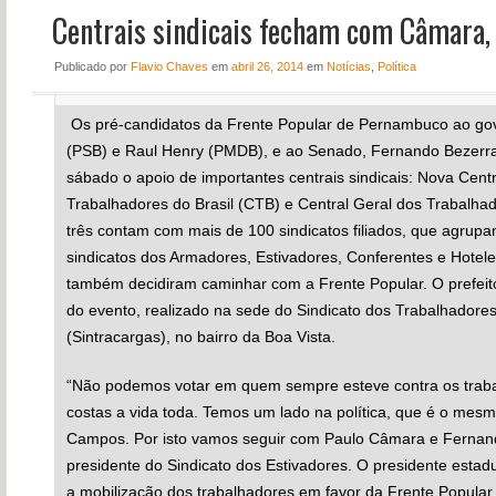
Centrais sindicais fecham com Câmara, 
NOTÍCIAS
PERFIL
Publicado
por
Flavio Chaves
em
abril 26, 2014
em
Notícias
,
Política
CONTATO
Os pré-candidatos da Frente Popular de Pernambuco ao go
(PSB) e Raul Henry (PMDB), e ao Senado, Fernando Bezerr
sábado o apoio de importantes centrais sindicais: Nova Cent
Trabalhadores do Brasil (CTB) e Central Geral dos Trabalhad
três contam com mais de 100 sindicatos filiados, que agrupa
sindicatos dos Armadores, Estivadores, Conferentes e Hotelei
também decidiram caminhar com a Frente Popular. O prefeito 
do evento, realizado na sede do Sindicato dos Trabalhador
(Sintracargas), no bairro da Boa Vista.
“Não podemos votar em quem sempre esteve contra os trab
costas a vida toda. Temos um lado na política, que é o mes
Campos. Por isto vamos seguir com Paulo Câmara e Fernando
presidente do Sindicato dos Estivadores. O presidente estad
a mobilização dos trabalhadores em favor da Frente Popular