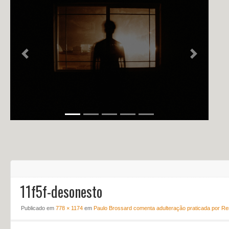
NOTÍCIAS
PERFIL
CONTATO
Previous
Next
11f5f-desonesto
Publicado em
778 × 1174
em
Paulo Brossard comenta adulteração praticada por Re