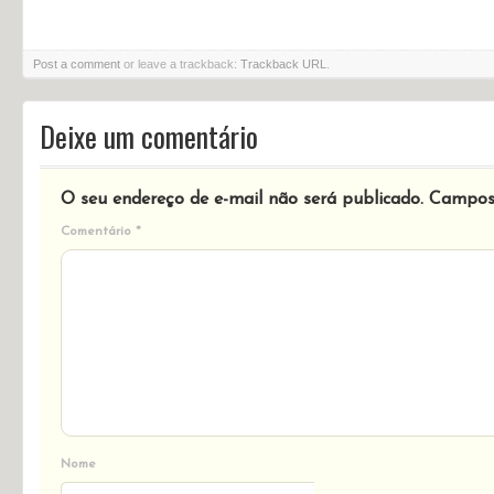
Post a comment
or leave a trackback:
Trackback URL
.
Deixe um comentário
O seu endereço de e-mail não será publicado.
Campos 
Comentário
*
Nome