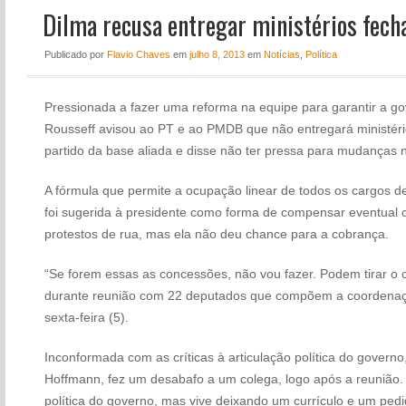
Dilma recusa entregar ministérios fecha
NOTÍCIAS
PERFIL
Publicado
por
Flavio Chaves
em
julho 8, 2013
em
Notícias
,
Política
CONTATO
Pressionada a fazer uma reforma na equipe para garantir a go
Rousseff avisou ao PT e ao PMDB que não entregará ministér
partido da base aliada e disse não ter pressa para mudanças 
A fórmula que permite a ocupação linear de todos os cargos 
foi sugerida à presidente como forma de compensar eventual 
protestos de rua, mas ela não deu chance para a cobrança.
“Se forem essas as concessões, não vou fazer. Podem tirar o c
durante reunião com 22 deputados que compõem a coordena
sexta-feira (5).
Inconformada com as críticas à articulação política do governo,
Hoffmann, fez um desabafo a um colega, logo após a reunião. “
política do governo, mas vive deixando um currículo e um pe