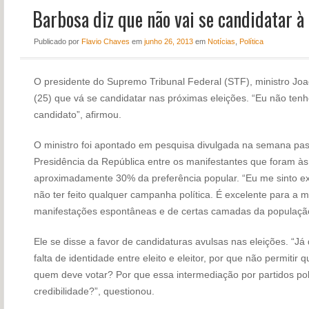
Barbosa diz que não vai se candidatar à
NOTÍCIAS
PERFIL
Publicado
por
Flavio Chaves
em
junho 26, 2013
em
Notícias
,
Política
CONTATO
O presidente do Supremo Tribunal Federal (STF), ministro Joa
(25) que vá se candidatar nas próximas eleições. “Eu não ten
candidato”, afirmou.
O ministro foi apontado em pesquisa divulgada na semana pas
Presidência da República entre os manifestantes que foram à
aproximadamente 30% da preferência popular. “Eu me sinto e
não ter feito qualquer campanha política. É excelente para a 
manifestações espontâneas e de certas camadas da população 
Ele se disse a favor de candidaturas avulsas nas eleições. “J
falta de identidade entre eleito e eleitor, por que não permiti
quem deve votar? Por que essa intermediação por partidos pol
credibilidade?”, questionou.