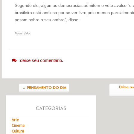
Segundo ele, algumas democracias admitem o voto avulso “e 
brasileira está ansiosa por se ver livre pelo menos parcialment
pesam sobre o seu ombro”, disse.
Fonte: Valor.
deixe seu comentário.
Navegação do post
Dilma re
←
PENSAMENTO DO DIA
CATEGORIAS
Arte
Cinema
Cultura