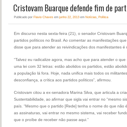
Cristovam Buarque defende fim de part
NOTÍCIAS
PERFIL
Publicado
por
Flavio Chaves
em
junho 22, 2013
em
Notícias
,
Política
CONTATO
Em discurso nesta sexta-feira (21), o senador Cristovam Bua
partidos políticos no Brasil. Ao comentar as manifestações que 
disse que para atender as reivindicações dos manifestantes é n
“Talvez eu radicalize agora, mas acho que para atender o que
uma lei com 32 letras: estão abolidos os partidos, estão abolido
a população lá fora. Hoje, nada unifica mais todos os militante
desconfiança, a crítica aos partidos políticos”, afirmou.
Cristovam citou a ex-senadora Marina Silva, que articula a cri
Sustentabilidade, ao afirmar que sigla vai entrar no “mesmo s
país. “Mesmo que o partido [Rede] tenha o nome do que não é p
as assinaturas, vai entrar no mesmo sistema, vai receber fundo
que o proíbe de receber não passe aqui.”