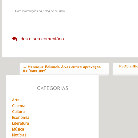
Com informações da Folha de S.Paulo.
deixe seu comentário.
Navegação do post
PSDB criti
←
Henrique Eduardo Alves critica aprovação
da “cura gay”
CATEGORIAS
Arte
Cinema
Cultura
Economia
Literatura
Música
Notícias