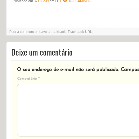
Publicado em
371 × 239
em
LETRAS NO CAMINHO
Post a comment
or leave a trackback:
Trackback URL
.
Deixe um comentário
O seu endereço de e-mail não será publicado.
Campos 
Comentário
*