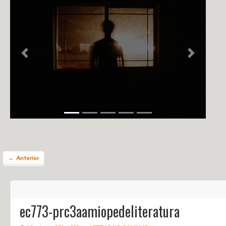
NOTÍCIAS
PERFIL
CONTATO
Previous
Next
← Anterior
ec773-prc3aamiopedeliteratura