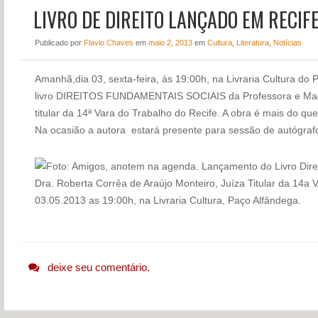
LIVRO DE DIREITO LANÇADO EM RECIF
NOTÍCIAS
PERFIL
Publicado
por
Flavio Chaves
em
maio 2, 2013
em
Cultura
,
Literatura
,
Notícias
CONTATO
Amanhã,dia 03, sexta-feira, às 19:00h, na Livraria Cultura do
livro DIREITOS FUNDAMENTAIS SOCIAIS da Professora e Magi
titular da 14ª Vara do Trabalho do Recife. A obra é mais do qu
Na ocasião a autora estará presente para sessão de autógraf
deixe seu comentário.