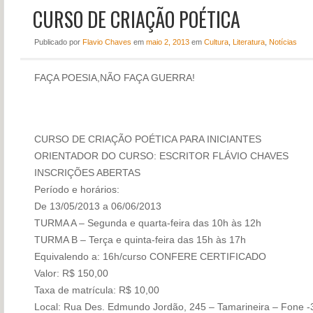
CURSO DE CRIAÇÃO POÉTICA
NOTÍCIAS
PERFIL
Publicado
por
Flavio Chaves
em
maio 2, 2013
em
Cultura
,
Literatura
,
Notícias
CONTATO
FAÇA POESIA,NÃO FAÇA GUERRA!
CURSO DE CRIAÇÃO POÉTICA PARA INICIANTES
ORIENTADOR DO CURSO: ESCRITOR FLÁVIO CHAVES
INSCRIÇÕES ABERTAS
Período e horários:
De 13/05/2013 a 06/06/2013
TURMA A – Segunda e quarta-feira das 10h às 12h
TURMA B – Terça e quinta-feira das 15h às 17h
Equivalendo a: 16h/curso CONFERE CERTIFICADO
Valor: R$ 150,00
Taxa de matrícula: R$ 10,00
Local: Rua Des. Edmundo Jordão, 245 – Tamarineira – Fone 