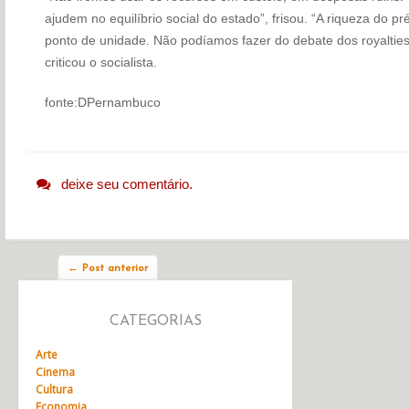
ajudem no equilíbrio social do estado”, frisou. “A riqueza do 
ponto de unidade. Não podíamos fazer do debate dos royalties u
criticou o socialista.
fonte:DPernambuco
deixe seu comentário.
Navegação do post
←
Post anterior
CATEGORIAS
Arte
Cinema
Cultura
Economia