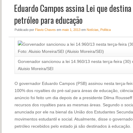
Eduardo Campos assina Lei que destina
NOTÍCIAS
PERFIL
petróleo para educação
CONTATO
Publicado
por
Flavio Chaves
em
maio 1, 2013
em
Notícias
,
Política
Gorvenador sancionou a lei 14.960/13 nesta terça-feira (30)
Aluisio Moreira/SEI
O governador Eduardo Campos (PSB) assinou nesta terça-feira
100% dos royalties do pré-sal para áreas de educação, ciência
anúncio foi feito um dia depois de a presidente Dilma Rousseff 
recursos dos royalties para as mesmas áreas. Segundo o social
anunciada por ele na bienal da União dos Estudantes Secundar
movimentos estudantil e social. Atualmente, disse o governador
petróleo recebidos pelo estado já são destinados à educação.