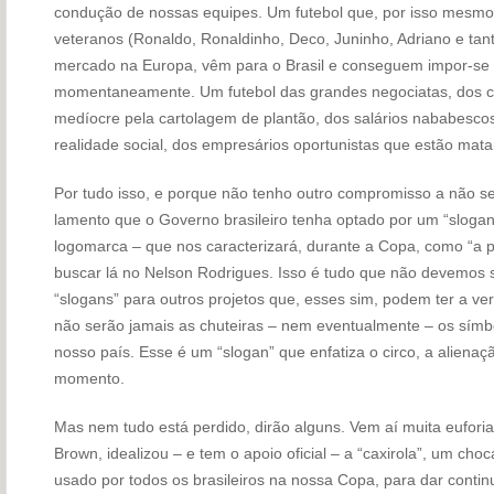
condução de nossas equipes. Um futebol que, por isso mesmo
veteranos (Ronaldo, Ronaldinho, Deco, Juninho, Adriano e tant
mercado na Europa, vêm para o Brasil e conseguem impor-se 
momentaneamente. Um futebol das grandes negociatas, dos c
medíocre pela cartolagem de plantão, dos salários nababesco
realidade social, dos empresários oportunistas que estão mata
Por tudo isso, e porque não tenho outro compromisso a não s
lamento que o Governo brasileiro tenha optado por um “sloga
logomarca – que nos caracterizará, durante a Copa, como “a pá
buscar lá no Nelson Rodrigues. Isso é tudo que não devemos 
“slogans” para outros projetos que, esses sim, podem ter a ver 
não serão jamais as chuteiras – nem eventualmente – os símb
nosso país. Esse é um “slogan” que enfatiza o circo, a aliena
momento.
Mas nem tudo está perdido, dirão alguns. Vem aí muita euforia
Brown, idealizou – e tem o apoio oficial – a “caxirola”, um cho
usado por todos os brasileiros na nossa Copa, para dar conti