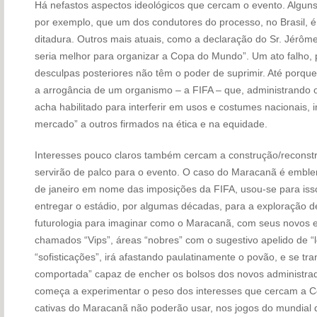
Há nefastos aspectos ideológicos que cercam o evento. Alguns
por exemplo, que um dos condutores do processo, no Brasil,
ditadura. Outros mais atuais, como a declaração do Sr. Jérô
seria melhor para organizar a Copa do Mundo”. Um ato falho,
desculpas posteriores não têm o poder de suprimir. Até porqu
a arrogância de um organismo – a FIFA – que, administrando 
acha habilitado para interferir em usos e costumes nacionais,
mercado” a outros firmados na ética e na equidade.
Interesses pouco claros também cercam a construção/reconstr
servirão de palco para o evento. O caso do Maracanã é emble
de janeiro em nome das imposições da FIFA, usou-se para isso 
entregar o estádio, por algumas décadas, para a exploração d
futurologia para imaginar como o Maracanã, com seus novos 
chamados “Vips”, áreas “nobres” com o sugestivo apelido de “
“sofisticações”, irá afastando paulatinamente o povão, e se t
comportada” capaz de encher os bolsos dos novos administra
começa a experimentar o peso dos interesses que cercam a Co
cativas do Maracanã não poderão usar, nos jogos do mundial