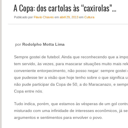
A Copa: dos cartolas às “caxirolas”…
NOTÍCIAS
PERFIL
Publicado
por
Flavio Chaves
em
abril 29, 2013
em
Cultura
CONTATO
por
Rodolpho Motta Lima
Sempre gostei de futebol. Ainda que reconhecendo que a impo
tem servido, às vezes, para mascarar situações muito mais rel
conveniente entorpecimento, não posso negar: sempre gostei d
que pudesse ter a visão que hoje tenho sobre o que significa 
não pude participar da Copa de 50, a do Maracanazo, e sempre
Copa entre nós.
Tudo indica, porém, que estamos às vésperas de um gol contra
misturado com uma infinidade de interesses econômicos, já 
argumentos e sentimentos para envolver o povo.