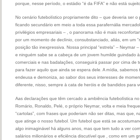
porque, nesse período, o estádio “é da FIFA” e não está sujeit
No cenário futebolístico propriamente dito – que deveria ser o
ficando secundário em meio a toda essa parafernália mercadoló
privilégios empresariais – , o panorama não é mais reconforta
por um momento de declínio, consubstanciado, aliás, em um “
posição tão inexpressiva. Nossa principal “estrela” – Neymar
e ninguém sabe se a cabeça de um jovem humilde guindado à 
comerciais e nas badalações, conseguirá passar por cima de 
para fazer aquilo que ainda se espera dele. A mídia, sabemos t
endeusa e demoniza, ao sabor dos seus interesses de momento
diferente, nisso, sempre à cata de heróis e de bandidos para ve
Aas declarações que têm cercado a ambiência futebolística n
Romário, Ronaldo, Pelé, o próprio Neymar, volta e meia freque
“cartolas”, com frases que poderiam não ser ditas, mas que, n
que atinge o nosso futebol. Um futebol que está se acostuman
algo inimaginável há alguns anos, mas que tem tudo a ver com
salários milionários e eficiência discutível que , como em um 