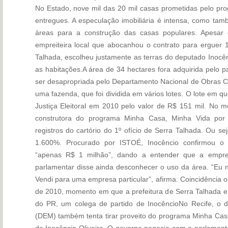
No Estado, nove mil das 20 mil casas prometidas pelo pro
entregues. A especulação imobiliária é intensa, como ta
áreas para a construção das casas populares. Apesar 
empreiteira local que abocanhou o contrato para erguer 
Talhada, escolheu justamente as terras do deputado Inocên
as habitações.A área de 34 hectares fora adquirida pelo p
ser desapropriada pelo Departamento Nacional de Obras Co
uma fazenda, que foi dividida em vários lotes. O lote em qu
Justiça Eleitoral em 2010 pelo valor de R$ 151 mil. No 
construtora do programa Minha Casa, Minha Vida por
registros do cartório do 1º ofício de Serra Talhada. Ou s
1.600%. Procurado por ISTOÉ, Inocêncio confirmou o 
“apenas R$ 1 milhão”, dando a entender que a empreite
parlamentar disse ainda desconhecer o uso da área. “Eu 
Vendi para uma empresa particular”, afirma. Coincidência o
de 2010, momento em que a prefeitura de Serra Talhada 
do PR, um colega de partido de InocêncioNo Recife, o d
(DEM) também tenta tirar proveito do programa Minha Cas
de Inocêncio Oliveira. O governo negocia com o parlamen