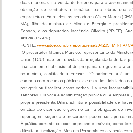
duas maneiras: na venda de terrenos para o assentament
obtenção de contratos milionários para obras que s
empreiteiras. Entre eles, os senadores Wilder Morais (DE
MA), filho do ministro de Minas e Energia e preside
Senado, e os deputados Inocêncio Oliveira (PR-PE), A
Arruda (PR-PR).
FONTE:
www.istoe.com.br/reportagens/294239_MINHA
O procurador Marinus Marsico, representante do Ministéri
União (TCU), não tem dúvidas da irregularidade de tais prá
financiamento habitacional de programa do governo a emp
no mínimo, conflito de interesses. “O parlamentar é um 
contrato com recursos públicos, ele está dos dois lados do
por gerir ou fiscalizar essas verbas. Há uma incompatibil
senhores. Ou você é administração pública ou é empresa”, cr
própria presidenta Dilma admitiu a possibilidade de haver
enfática ao dizer que o governo tem a obrigação de inves
reportagem, segundo o procurador, podem ser apenas uma
É prática corrente colocar empresas e imóveis, como terr
dificulta a fiscalização. Mas em Pernambuco o vínculo com 