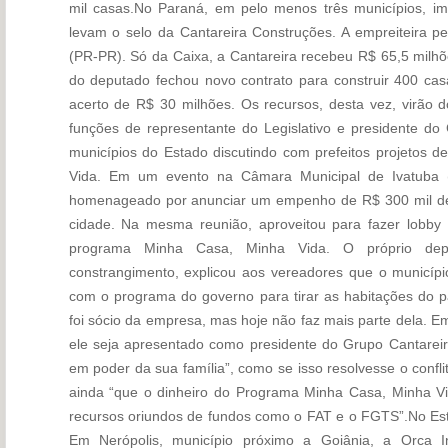
mil casas.No Paraná, em pelo menos três municípios, i
levam o selo da Cantareira Construções. A empreiteira 
(PR-PR). Só da Caixa, a Cantareira recebeu R$ 65,5 milhõ
do deputado fechou novo contrato para construir 400 ca
acerto de R$ 30 milhões. Os recursos, desta vez, virão 
funções de representante do Legislativo e presidente do 
municípios do Estado discutindo com prefeitos projetos 
Vida. Em um evento na Câmara Municipal de Ivatuba (
homenageado por anunciar um empenho de R$ 300 mil d
cidade. Na mesma reunião, aproveitou para fazer lobby
programa Minha Casa, Minha Vida. O próprio depu
constrangimento, explicou aos vereadores que o município
com o programa do governo para tirar as habitações do pa
foi sócio da empresa, mas hoje não faz mais parte dela. E
ele seja apresentado como presidente do Grupo Cantareir
em poder da sua família”, como se isso resolvesse o confl
ainda “que o dinheiro do Programa Minha Casa, Minha V
recursos oriundos de fundos como o FAT e o FGTS”.No Esta
Em Nerópolis, município próximo a Goiânia, a Orca In