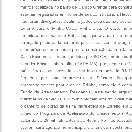
metros localizada no bairro de Campo Grande para constru
estariam registradas em nome de sua construtora, a Heco.
não foram divulgados. Coutinho já declarou que não aceit
terreno para o Minha Casa, Minha vida. O caso, no en
prefeitura, nas mãos do PSB, alega que a área é de propr
arranjado pelos parlamentares para lucrar com o progra
suas próprias empreiteiras para a construção das unidade
Caixa Econômica Federal, obtidos por ISTOÉ, um dos bar
senador Edison Lobão Filho (PMDB-MA), presidente da 
Até o fim do ano passado, ele já havia embolsado R$ 13
firmados por sua empreiteira, a Difusora Incor
empreendimentos populares de Edinho, como ele é conhe
Fundo de Arrendamento Residencial, está sendo erguido
quilômetros de São Luís.O município tem atraído investime
o canteiro de obras da usina hidrelétrica de Estreito e
bilhão do Programa de Aceleração do Crescimento (PAC)
saltando de 25 mil habitantes para 40 mil. No mês passad
sua primeira agência no município e anunciou investiment