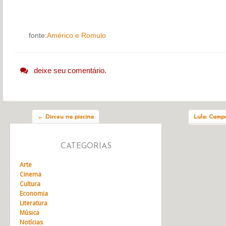
fonte:
Américo e Romulo
deixe seu comentário.
Navegação do post
←
Dirceu na piscina
Lula: Camp
CATEGORIAS
Arte
Cinema
Cultura
Economia
Literatura
Música
Notícias