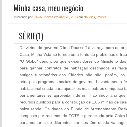
Minha casa, meu negócio
NOTÍCIAS
PERFIL
Publicado
por
Flavio Chaves
em
abril 28, 2013
em
Notícias
,
Política
CONTATO
SÉRIE(1)
De vitrine do governo Dilma Rousseff à vidraça para os ór
Casa, Minha Vida se tornou uma fonte de problemas e frau
“O Globo” denunciou que ex-servidores do Ministério da
para ganhar contratos de habitação destinados às fai
antigos funcionários das Cidades não são, porém, o
principais programas sociais do governo. Levantamento fei
habitacional criada para ajudar os mais pobres enriquece
parlamentares se aproveitam de um filão imobiliário qu
recursos públicos para a construção de 1,05 milhão de cas
baixa renda. Os dados do Fundo de Arrendamento Reside
composta por recursos do FGTS e gerenciada pela Caixa
parlamentares de diferentes partidos têm obtido vantag