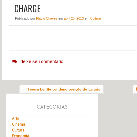
CHARGE
NOTÍCIAS
PERFIL
Publicado
por
Flavio Chaves
em
abril 25, 2013
em
Cultura
CONTATO
deixe seu comentário.
Navegação do post
←
Teresa Leitão condena posição do Estado
CATEGORIAS
Arte
Cinema
Cultura
Economia