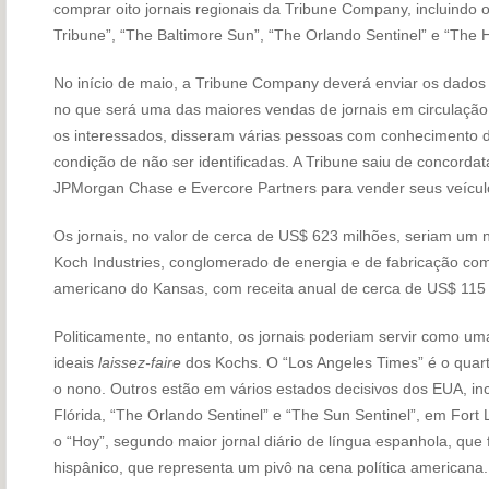
comprar oito jornais regionais da Tribune Company, incluindo 
Tribune”, “The Baltimore Sun”, “The Orlando Sentinel” e “The H
No início de maio, a Tribune Company deverá enviar os dados 
no que será uma das maiores vendas de jornais em circulação n
os interessados, disseram várias pessoas com conhecimento d
condição de não ser identificadas. A Tribune saiu de concorda
JPMorgan Chase e Evercore Partners para vender seus veícul
Os jornais, no valor de cerca de US$ 623 milhões, seriam um
Koch Industries, conglomerado de energia e de fabricação co
americano do Kansas, com receita anual de cerca de US$ 115 
Politicamente, no entanto, os jornais poderiam servir como u
ideais
laissez-faire
dos Kochs. O “Los Angeles Times” é o quarto
o nono. Outros estão em vários estados decisivos dos EUA, inc
Flórida, “The Orlando Sentinel” e “The Sun Sentinel”, em Fort 
o “Hoy”, segundo maior jornal diário de língua espanhola, que
hispânico, que representa um pivô na cena política americana.