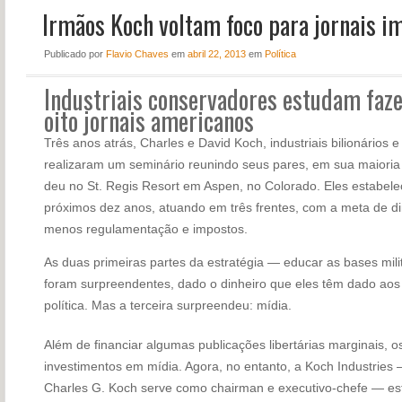
Irmãos Koch voltam foco para jornais i
NOTÍCIAS
PERFIL
Publicado
por
Flavio Chaves
em
abril 22, 2013
em
Política
CONTATO
Industriais conservadores estudam faze
oito jornais americanos
Três anos atrás, Charles e David Koch, industriais bilionários e
realizaram um seminário reunindo seus pares, em sua maioria 
deu no St. Regis Resort em Aspen, no Colorado. Eles estabel
próximos dez anos, atuando em três frentes, com a meta de d
menos regulamentação e impostos.
As duas primeiras partes da estratégia — educar as bases milit
foram surpreendentes, dado o dinheiro que eles têm dado aos i
política. Mas a terceira surpreendeu: mídia.
Além de financiar algumas publicações libertárias marginais,
investimentos em mídia. Agora, no entanto, a Koch Industrie
Charles G. Koch serve como chairman e executivo-chefe — est