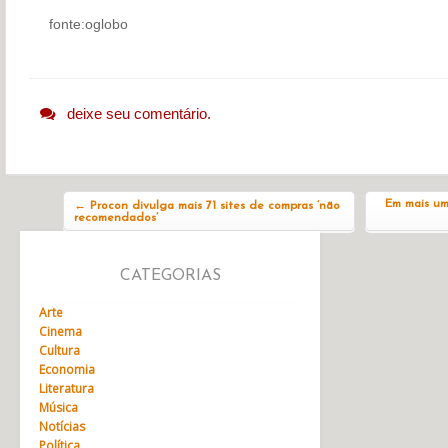
fonte:oglobo
deixe seu comentário.
Navegação do post
Em mais uma
←
Procon divulga mais 71 sites de compras ‘não
recomendados’
CATEGORIAS
Arte
Cinema
Cultura
Economia
Literatura
Música
Notícias
Política