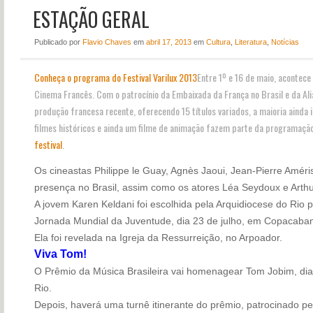
ESTAÇÃO GERAL
NOTÍCIAS
PERFIL
Publicado
por
Flavio Chaves
em
abril 17, 2013
em
Cultura
,
Literatura
,
Notícias
CONTATO
Conheça o programa do Festival Varilux 2013
Entre 1º e 16 de maio, acontece 
Cinema Francês. Com o patrocínio da Embaixada da França no Brasil e da Ali
produção francesa recente, oferecendo 15 títulos variados, a maioria ainda i
filmes históricos e ainda um filme de animação fazem parte da programaçã
festival
.
Os cineastas Philippe le Guay, Agnès Jaoui, Jean-Pierre Améri
presença no Brasil, assim como os atores Léa Seydoux e Arth
A jovem Karen Keldani foi escolhida pela Arquidiocese do Rio 
Jornada Mundial da Juventude, dia 23 de julho, em Copacaba
Ela foi revelada na Igreja da Ressurreição, no Arpoador.
Viva Tom!
O Prêmio da Música Brasileira vai homenagear Tom Jobim, dia
Rio.
Depois, haverá uma turnê itinerante do prêmio, patrocinado pe