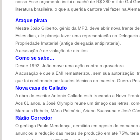
nosso.Esse orçamento inclui o cachê de R$ 380 mil de Gal Go
literatura brasileira, o que a querida cantora vai fazer na Ale
Ataque pirata
Mestre João Gilberto, gênio da MPB, deve abrir nova frente de
Estes dias, ele planeja fazer uma representação na Delegacia
Propriedade Imaterial (antiga delegacia antipirataria).
A acusação é de violação de direitos.
Como se sabe…
Desde 1992, João move uma ação contra a gravadora.
A acusação é que a EMI remasterizou, sem sua autorização, trê
que foi confirmado por laudos técnicos do maestro Guerra Peix
Nova casa de Callado
A obra do escritor Antonio Callado está trocando a Nova Front
Aos 81 anos, a José Olympio reúne um timaço das letras, como
Marques Rebelo, Mário Palmério, Ariano Suassuna e José Cân
Rádio Corredor
O geólogo Paulo Mendonça, demitido em agosto do comando
anunciou a redução das metas de produção em até 75%, teria