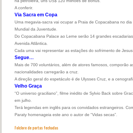
na petroleira, uns US$ 120 milhões de bônus.
A conferir.
Via Sacra em Copa
Uma megavia-sacra vai ocupar a Praia de Copacabana no dia 2
Mundial da Juventude.
Do Copacabana Palace ao Leme serão 14 grandes escadarias p
Avenida Atlântica.
Cada uma vai representar as estações do sofrimento de Jesus.
Segue…
Mais de 700 voluntários, além de atores famosos, comporão as
nacionalidades carregarão a cruz.
A direção geral do espetáculo é de Ulysses Cruz, e a cenograf
Velho Graça
“O universo graciliano”, filme inédito de Sylvio Back sobre Grac
em julho.
Terá legendas em inglês para os convidados estrangeiros. Com
Paraty homenageia este ano o autor de “Vidas secas”.
Folclore de portas fechadas