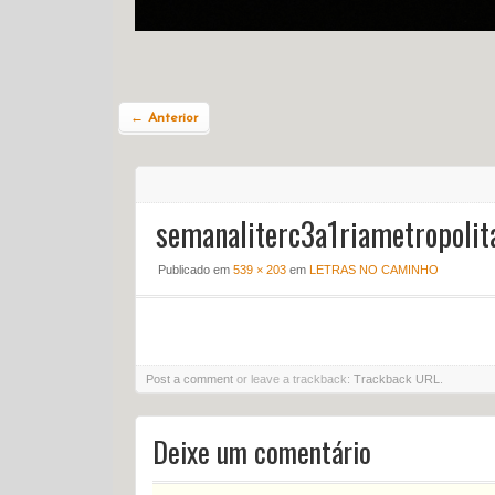
← Anterior
semanaliterc3a1riametropolit
Publicado em
539 × 203
em
LETRAS NO CAMINHO
Post a comment
or leave a trackback:
Trackback URL
.
Deixe um comentário