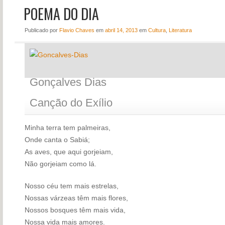
POEMA DO DIA
NOTÍCIAS
PERFIL
Publicado
por
Flavio Chaves
em
abril 14, 2013
em
Cultura
,
Literatura
CONTATO
Gonçalves Dias
Canção do Exílio
Minha terra tem palmeiras,
Onde canta o Sabiá;
As aves, que aqui gorjeiam,
Não gorjeiam como lá.
Nosso céu tem mais estrelas,
Nossas várzeas têm mais flores,
Nossos bosques têm mais vida,
Nossa vida mais amores.