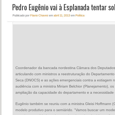
Pedro Eugênio vai à Esplanada tentar so
NOTÍCIAS
PERFIL
Publicado
por
Flavio Chaves
em
abril 11, 2013
em
Política
CONTATO
Coordenador da bancada nordestina Câmara dos Deputados
articulando com ministros a reestruturação do Departamento
Seca (DNOCS) e as ações emergenciais contra a estiagem n
audiência com a ministra Miriam Belchior (Planejamento), o
ampliação da capacidade do departamento e a necessidade de
Eugênio também se reuniu com a ministra Gleisi Hoffmann (Ca
modelo produtivo para o semiárido. “Vamos buscar um modelo