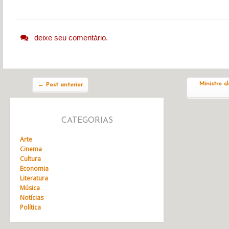
deixe seu comentário.
Navegação do post
Ministro 
←
Post anterior
CATEGORIAS
Arte
Cinema
Cultura
Economia
Literatura
Música
Notícias
Política