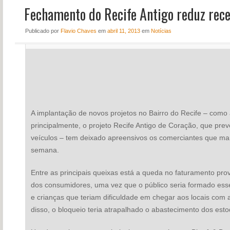
Fechamento do Recife Antigo reduz rece
NOTÍCIAS
PERFIL
Publicado
por
Flavio Chaves
em
abril 11, 2013
em
Notícias
CONTATO
A implantação de novos projetos no Bairro do Recife – como 
principalmente, o projeto Recife Antigo de Coração, que pre
veículos – tem deixado apreensivos os comerciantes que man
semana.
Entre as principais queixas está a queda no faturamento pr
dos consumidores, uma vez que o público seria formado esse
e crianças que teriam dificuldade em chegar aos locais com 
disso, o bloqueio teria atrapalhado o abastecimento dos est