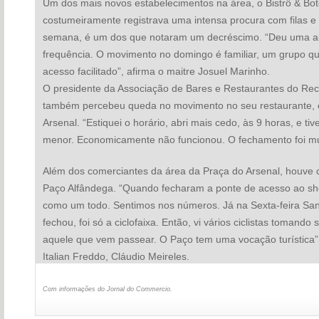
Um dos mais novos estabelecimentos na área, o Bistrô & Bot
costumeiramente registrava uma intensa procura com filas e l
semana, é um dos que notaram um decréscimo. “Deu uma ab
frequência. O movimento no domingo é familiar, um grupo q
acesso facilitado”, afirma o maitre Josuel Marinho.
O presidente da Associação de Bares e Restaurantes do Reci
também percebeu queda no movimento no seu restaurante, 
Arsenal. “Estiquei o horário, abri mais cedo, às 9 horas, e 
menor. Economicamente não funcionou. O fechamento foi mui
Além dos comerciantes da área da Praça do Arsenal, houve crí
Paço Alfândega. “Quando fecharam a ponte de acesso ao sh
como um todo. Sentimos nos números. Já na Sexta-feira Sant
fechou, foi só a ciclofaixa. Então, vi vários ciclistas tomand
aquele que vem passear. O Paço tem uma vocação turística”, 
Italian Freddo, Cláudio Meireles.
Com informações do Jornal do Commercio.