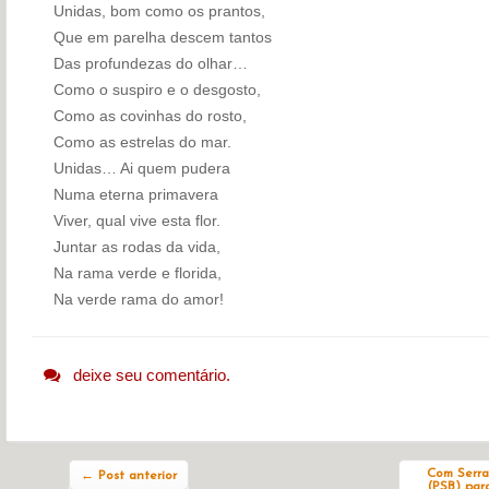
Unidas, bom como os prantos,
Que em parelha descem tantos
Das profundezas do olhar…
Como o suspiro e o desgosto,
Como as covinhas do rosto,
Como as estrelas do mar.
Unidas… Ai quem pudera
Numa eterna primavera
Viver, qual vive esta flor.
Juntar as rodas da vida,
Na rama verde e florida,
Na verde rama do amor!
deixe seu comentário.
Navegação do post
Com Serr
←
Post anterior
(PSB) par