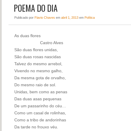
POEMA DO DIA
NOTÍCIAS
PERFIL
Publicado
por
Flavio Chaves
em
abril 1, 2013
em
Política
CONTATO
As duas flores
Castro Alves
São duas flores unidas,
São duas rosas nascidas
Talvez do mesmo arrebol,
Vivendo no mesmo galho,
Da mesma gota de orvalho,
Do mesmo raio de sol.
Unidas, bem como as penas
Das duas asas pequenas
De um passarinho do céu…
Como um casal de rolinhas,
Como a tribo de andorinhas
Da tarde no frouxo véu.