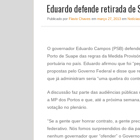
Eduardo defende retirada de 
Publicado
por
Flavio Chaves
em
março 27, 2013
em
Notícias
O governador Eduardo Campos (PSB) defendeu n
Porto de Suape das regras da Medida Provisóri
portuária no país. Eduardo afirmou que foi “pe
propostas pelo Governo Federal e disse que ret
que já administram seria “uma quebra do contra
A discussão faz parte das audiências pública
a MP dos Portos e que, até a próxima semana
votação no plenário.
“Se a gente quer honrar contrato, a gente pre
federativo. Nós fomos surpreendidos do dia pa
nenhum governador quer “ofender” o Governo