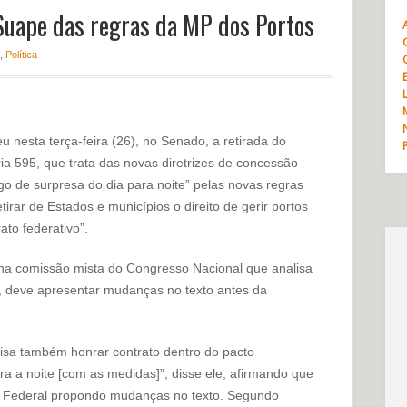
Suape das regras da MP dos Portos
,
Política
esta terça-feira (26), no Senado, a retirada do
a 595, que trata das novas diretrizes de concessão
go de surpresa do dia para noite” pelas novas regras
irar de Estados e municípios o direito de gerir portos
to federativo”.
s na comissão mista do Congresso Nacional que analisa
, deve apresentar mudanças no texto antes da
cisa também honrar contrato dentro do pacto
ra a noite [com as medidas]”, disse ele, afirmando que
 Federal propondo mudanças no texto. Segundo