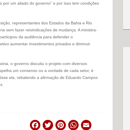
por um aliado do governo” e por isso tem condições
sição, representantes dos Estados da Bahia e Rio
ia sem fazer reivindicações de mudança. A ministra-
participou da audiência para defender o
tivo aumentar investimentos privados e diminuir
sória, o governo discutiu o projeto com diversos
espelha um consenso ou a vontade de cada setor, é
disse ela, rebatendo a afirmação de Eduardo Campos
s.
Facebook
Twitter
Pinterest
WhatsApp
Email