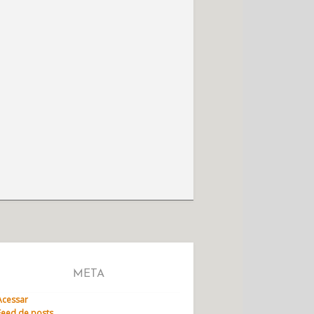
META
Acessar
Feed de posts