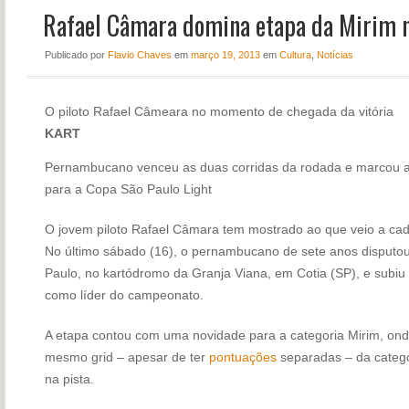
Rafael Câmara domina etapa da Mirim n
NOTÍCIAS
PERFIL
Publicado
por
Flavio Chaves
em
março 19, 2013
em
Cultura
,
Notícias
CONTATO
O piloto Rafael Câmeara no momento de chegada da vitória
KART
Pernambucano venceu as duas corridas da rodada e marcou 
para a Copa São Paulo Light
O jovem piloto Rafael Câmara tem mostrado ao que veio a ca
No último sábado (16), o pernambucano de sete anos disputo
Paulo, no kartódromo da Granja Viana, em Cotia (SP), e subiu 
como líder do campeonato.
A etapa contou com uma novidade para a categoria Mirim, ond
mesmo grid – apesar de ter
pontuações
separadas – da catego
na pista.