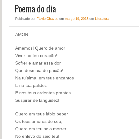
Poema do dia
NOTÍCIAS
PERFIL
Publicado
por
Flavio Chaves
em
março 19, 2013
em
Literatura
CONTATO
AMOR
Amemos! Quero de amor
Viver no teu coração!
Sofrer e amar essa dor
Que desmaia de paixão!
Na tu’alma, em teus encantos
E na tua palidez
E nos teus ardentes prantos
Suspirar de languidez!
Quero em teus lábio beber
Os teus amores do céu,
Quero em teu seio morrer
No enlevo do seio teu!