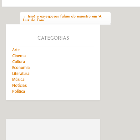
Navegação do post
←
Irmã e ex-esposas falam do maestro em ‘A
Luz do Tom’
CATEGORIAS
Arte
Cinema
Cultura
Economia
Literatura
Música
Notícias
Política