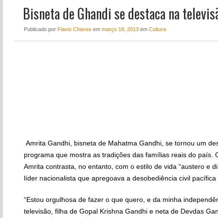
Bisneta de Ghandi se destaca na televis
NOTÍCIAS
PERFIL
Publicado
por
Flavio Chaves
em
março 18, 2013
em
Cultura
CONTATO
Amrita Gandhi, bisneta de Mahatma Gandhi, se tornou um des
programa que mostra as tradições das famílias reais do país.
Amrita contrasta, no entanto, com o estilo de vida “austero e 
líder nacionalista que apregoava a desobediência civil pacífic
“Estou orgulhosa de fazer o que quero, e da minha independên
televisão, filha de Gopal Krishna Gandhi e neta de Devdas Gand