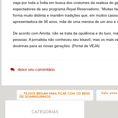
viaja por toda a Índia em busca dos costumes da realeza do gig
espectadores de seu programa
Royal Reservations
. “Muitas f
forma muito distinta e mantêm tradições que, em muitos casos
apresentadora de 36 anos, mãe de uma menina de um ano e 
De acordo com Amrita, não se trata da opulência e do luxo, ma
pessoas. A jornalista não conheceu seu bisavô, mas os mais ve
doutrinas para as novas gerações. (Portal de VEJA)
deixe seu comentário.
Navegação do post
‘Gelo’ entr
←
FILHOS BRIGAM PARA FICAR COM OS BENS
DE DOMINGUINHOS
CATEGORIAS