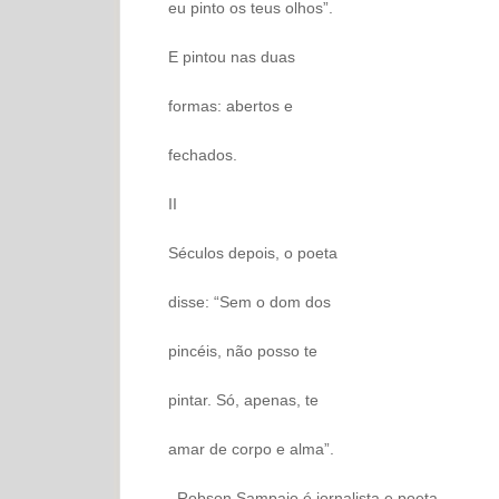
eu pinto os teus olhos”.
E pintou nas duas
formas: abertos e
fechados.
II
Séculos depois, o poeta
disse: “Sem o dom dos
pincéis, não posso te
pintar. Só, apenas, te
amar de corpo e alma”.
. Robson Sampaio é jornalista e poeta