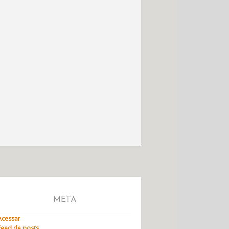
META
Acessar
Feed de posts