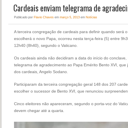
Cardeais enviam telegrama de agradeci
NOTÍCIAS
PERFIL
Publicado
por
Flavio Chaves
em
março 5, 2013
em
Notícias
CONTATO
A terceira congregação de cardeais para definir quando será o
escolherá o novo Papa, ocorreu nesta terça-feira (5) entre 9h30
12h40 (8h40), segundo o Vaticano.
Os cardeais ainda não decidiram a data do início do conclave
telegrama de agradecimento ao Papa Emérito Bento XVI, que 
dos cardeais, Angelo Sodano.
Participaram da terceira congregação geral 148 dos 207 cardea
escolher o sucessor de Bento XVI, que renunciou surpreenden
Cinco eleitores não apareceram, segundo o porta-voz do Vatic
devem chegar até a quarta.