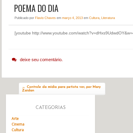
POEMA DO DIA
NOTÍCIAS
PERFIL
Publicado
por
Flavio Chaves
em
março 4, 2013
em
Cultura
,
Literatura
CONTATO
[youtube http://www.youtube.com/watch?v=dHxs9UdwdOY&w
deixe seu comentário.
Navegação do post
←
Controle da mídia para petista ver, por Mary
Zaidan
CATEGORIAS
Arte
Cinema
Cultura