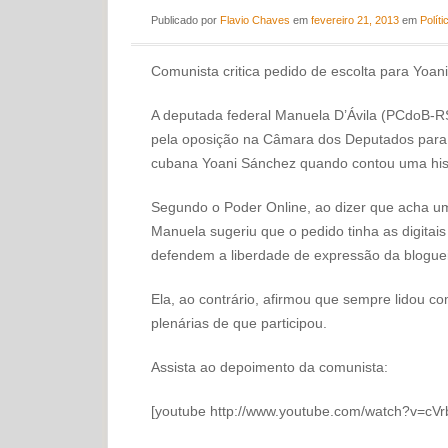
Publicado
por
Flavio Chaves
em
fevereiro 21, 2013
em
Políti
Comunista critica pedido de escolta para Yoan
A deputada federal Manuela D’Ávila (PCdoB-RS
pela oposição na Câmara dos Deputados para p
cubana Yoani Sánchez quando contou uma histó
Segundo o Poder Online, ao dizer que acha um 
Manuela sugeriu que o pedido tinha as digitai
defendem a liberdade de expressão da bloguei
Ela, ao contrário, afirmou que sempre lidou c
plenárias de que participou.
Assista ao depoimento da comunista:
[youtube http://www.youtube.com/watch?v=