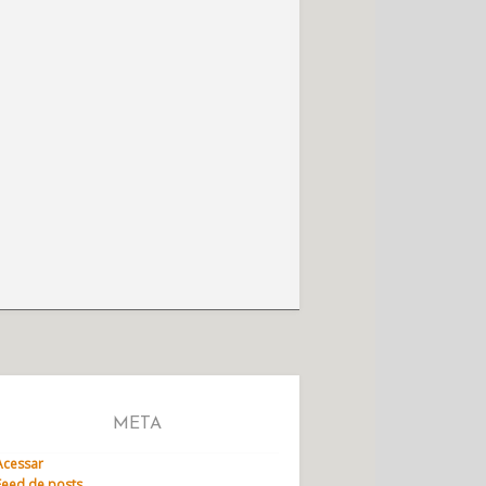
META
Acessar
Feed de posts