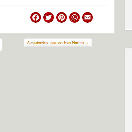
Facebook
Twitter
Pinterest
WhatsApp
Email
A missionária nua, por Ivan Martins
→