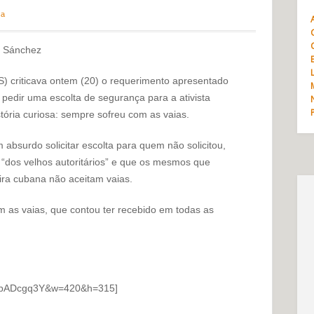
ca
i Sánchez
) criticava ontem (20) o requerimento apresentado
edir uma escolta de segurança para a ativista
ria curiosa: sempre sofreu com as vaias.
absurdo solicitar escolta para quem não solicitou,
s “dos velhos autoritários” e que os mesmos que
ra cubana não aceitam vaias.
om as vaias, que contou ter recebido em todas as
cVrbADcgq3Y&w=420&h=315]