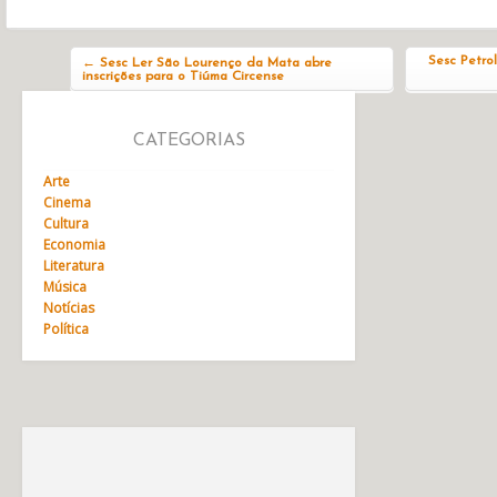
Navegação do post
Sesc Petrol
←
Sesc Ler São Lourenço da Mata abre
inscrições para o Tiúma Circense
CATEGORIAS
Arte
Cinema
Cultura
Economia
Literatura
Música
Notícias
Política