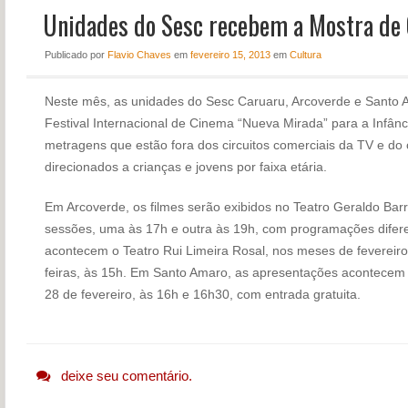
Unidades do Sesc recebem a Mostra de
NOTÍCIAS
PERFIL
Publicado
por
Flavio Chaves
em
fevereiro 15, 2013
em
Cultura
CONTATO
Neste mês, as unidades do Sesc Caruaru, Arcoverde e Santo 
Festival Internacional de Cinema “Nueva Mirada” para a Infânc
metragens que estão fora dos circuitos comerciais da TV e do
direcionados a crianças e jovens por faixa etária.
Em Arcoverde, os filmes serão exibidos no Teatro Geraldo Barr
sessões, uma às 17h e outra às 19h, com programações difere
acontecem o Teatro Rui Limeira Rosal, nos meses de fevereiro
feiras, às 15h. Em Santo Amaro, as apresentações acontecem 
28 de fevereiro, às 16h e 16h30, com entrada gratuita.
deixe seu comentário.