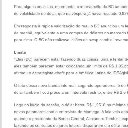
Para alguns analistas, no entanto, a intervenção do BC também 
de volatilidade do dólar, que na véspera já havia recuado 0,82
Em resposta à rápida valorização do real, o BC anunciou um le
da manhã, equivalente a uma compra de dólares no mercado fu
para cima. O BC não realizava leilões de swap cambial reverso
Limite
“Eles (BC) parecem estar fazendo duas coisas: uma é tentar d
eles também parecem estar colocando um limite de R$ 1,95 po
afirmou o estrategista-chefe para a América Latina do IDEAglo
O teto dessa nova banda informal, segundo operadores, é de 
dólar também ficou preso a um intervalo restrito, entre R$ 2 e 
Logo no início da sessão, o dólar bateu R$ 1,9510 na mínima
novos patamares com a entrevista de Mantega. A fala veio apó
quando o presidente do Banco Central, Alexandre Tombini, ex
fazendo os contratos de juros futuros dispararem e o dólar re