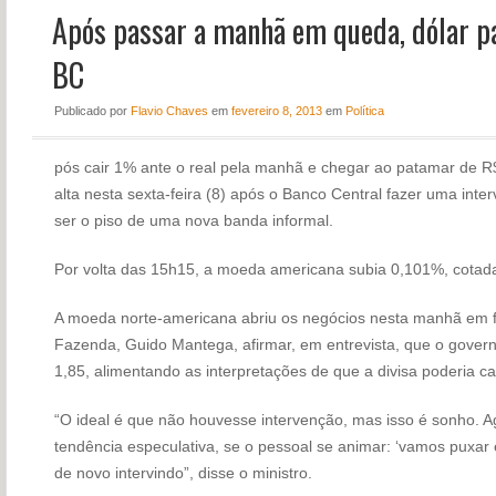
Após passar a manhã em queda, dólar pa
NOTÍCIAS
PERFIL
BC
CONTATO
Publicado
por
Flavio Chaves
em
fevereiro 8, 2013
em
Política
pós cair 1% ante o real pela manhã e chegar ao patamar de R
alta nesta sexta-feira (8) após o Banco Central fazer uma int
ser o piso de uma nova banda informal.
Por volta das 15h15, a moeda americana subia 0,101%, cotad
A moeda norte-americana abriu os negócios nesta manhã em fo
Fazenda, Guido Mantega, afirmar, em entrevista, que o govern
1,85, alimentando as interpretações de que a divisa poderia ca
“O ideal é que não houvesse intervenção, mas isso é sonho. 
tendência especulativa, se o pessoal se animar: ‘vamos puxar
de novo intervindo”, disse o ministro.