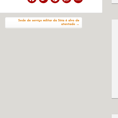
Sede de serviço militar da Síria é alvo de
atentado
→