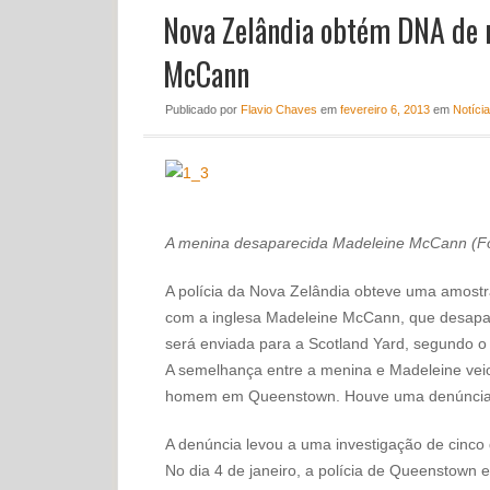
Nova Zelândia obtém DNA de 
McCann
Publicado
por
Flavio Chaves
em
fevereiro 6, 2013
em
Notíci
A menina desaparecida Madeleine McCann (Fo
A polícia da Nova Zelândia obteve uma amost
com a inglesa Madeleine McCann, que desapa
será enviada para a Scotland Yard, segundo o 
A semelhança entre a menina e Madeleine veio
homem em Queenstown. Houve uma denúncia à p
A denúncia levou a uma investigação de cinco di
No dia 4 de janeiro, a polícia de Queenstown