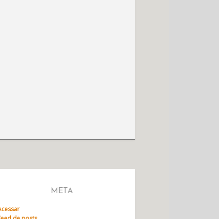
META
Acessar
Feed de posts