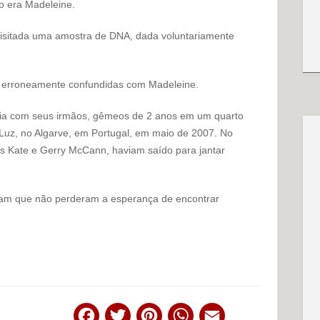
o era Madeleine.
quisitada uma amostra de DNA, dada voluntariamente
am erroneamente confundidas com Madeleine.
ia com seus irmãos, gêmeos de 2 anos em um quarto
 Luz, no Algarve, em Portugal, em maio de 2007. No
s Kate e Gerry McCann, haviam saído para jantar
eram que não perderam a esperança de encontrar
Facebook
Twitter
Pinterest
WhatsApp
Email