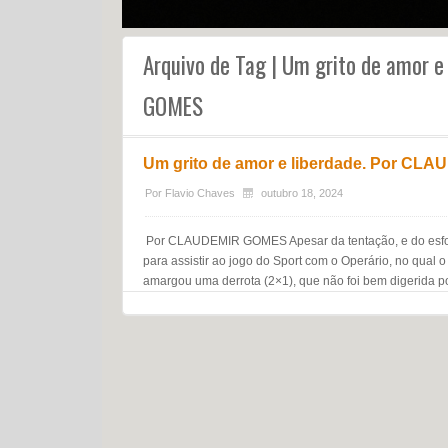
Arquivo de Tag | Um grito de amor 
GOMES
Um grito de amor e liberdade. Por C
Por
Flavio Chaves
outubro 18, 2024
Por CLAUDEMIR GOMES Apesar da tentação, e do esforço,
para assistir ao jogo do Sport com o Operário, no qual 
amargou uma derrota (2×1), que não foi bem digerida por
Navegação do post