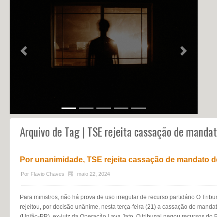
NOTÍCIAS
PERFIL
CONTATO
Previous
Next
Arquivo de Tag | TSE rejeita cassação de manda
Por unanimidade, TSE rejeita cassação de mandato d
Por
Flavio Chaves
maio 22, 2024
Para ministros, não há prova de uso irregular de recurso partidário O Tribu
rejeitou, por decisão unânime, nesta terça-feira (21) a cassação do mand
(União-PR), ex-juiz da Operação Lava Jato. O tribunal negou recursos do 