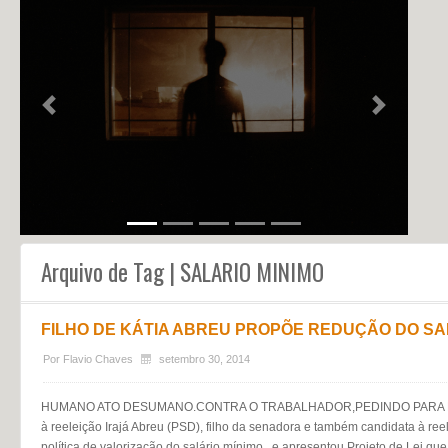
NOTÍCIAS
PERFIL
CONTATO
Previous
Next
Arquivo de Tag | SALARIO MINIMO
FILHO DE KÁTIA ABREU PROPÕE REDUÇÃO DO SA
Por
Flavio Chaves
setembro 30, 2014
HUMANO ATO DESUMANO.CONTRA O TRABALHADOR,PEDINDO PARA PERD
à reeleição Irajá Abreu (PSD), filho da senadora e também candidata à ree
política de valorização do salário mínimo, e apresentou Projeto de Lei qu