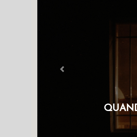
Previous
R
OS