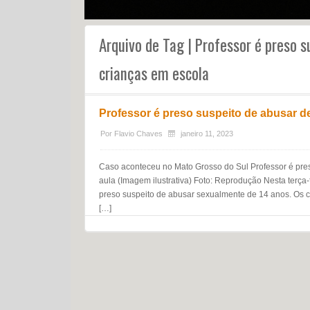
Arquivo de Tag | Professor é preso s
crianças em escola
Professor é preso suspeito de abusar d
Por
Flavio Chaves
janeiro 11, 2023
Caso aconteceu no Mato Grosso do Sul Professor é pres
aula (Imagem ilustrativa) Foto: Reprodução Nesta terça-f
preso suspeito de abusar sexualmente de 14 anos. Os c
[…]
Navegação do post