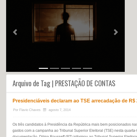
NOTÍCIAS
PERFIL
CONTATO
Previous
Next
Arquivo de Tag | PRESTAÇÃO DE CONTAS
Presidenciáveis declaram ao TSE arrecadação de R$
Por
Flavio Chaves
agosto 7, 2014
Os três candidatos à Presidência da República mais bem posicionados nas
gastos com a campanha ao Tribunal Superior Eleitoral (TSE) nesta quarta-fe
documentação. Dilma Rousseff (PT) informou ao Tribunal Superior Eleitora