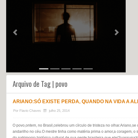
NOTÍCIAS
PERFIL
CONTATO
Previous
Next
Arquivo de Tag | povo
ARIANO:SÓ EXISTE PERDA, QUANDO NA VIDA A AL
Por
Flavio Chaves
julho 25, 2014
O povo,ontem, no Brasil,celebrou um círculo de tristeza no olhar.Ariano,se
andarilho no céu.O mestre tinha como matéria prima o amor,a coragem, o s
do patrimonio histórico cultural de sua gente brasileira que ele(Suassuna