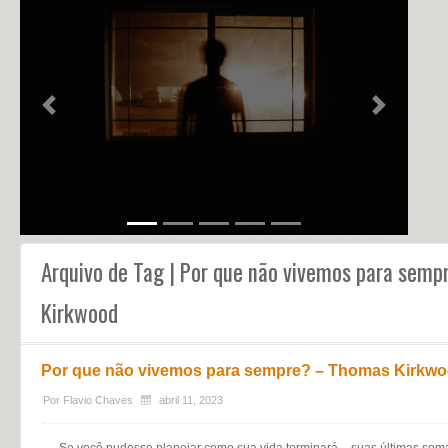
NOTÍCIAS
PERFIL
CONTATO
Previous
Next
Arquivo de Tag | Por que não vivemos para sem
Kirkwood
Por que não vivemos para sempre? – Thomas Kirkw
Por
Flavio Chaves
abril 11, 2023
Se você pudesse planejar como sua vida terminará – suas últimas seman