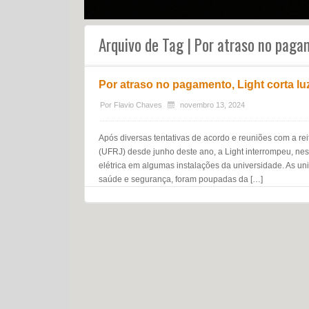
Arquivo de Tag | Por atraso no pag
Por atraso no pagamento, Light corta l
Por
Flavio Chaves
novembro 13, 2024
Após diversas tentativas de acordo e reuniões com a re
(UFRJ) desde junho deste ano, a Light interrompeu, ness
elétrica em algumas instalações da universidade. As u
saúde e segurança, foram poupadas da […]
Navegação do post