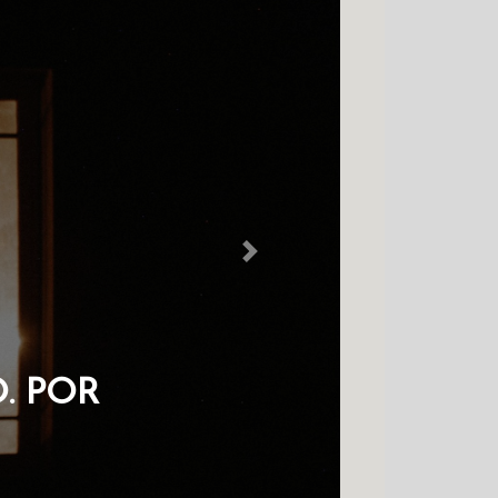
Next
 NO COLDRE
HAVES