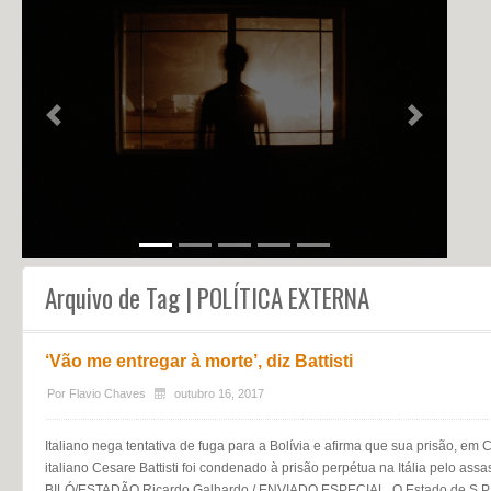
NOTÍCIAS
PERFIL
CONTATO
Previous
Next
Arquivo de Tag | POLÍTICA EXTERNA
‘Vão me entregar à morte’, diz Battisti
Por
Flavio Chaves
outubro 16, 2017
Italiano nega tentativa de fuga para a Bolívia e afirma que sua prisão, e
italiano Cesare Battisti foi condenado à prisão perpétua na Itália pelo a
BILÓ/ESTADÃO Ricardo Galhardo / ENVIADO ESPECIAL, O Estado de S.Pa