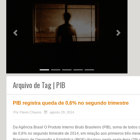
NOTÍCIAS
PERFIL
CONTATO
Previous
Next
Arquivo de Tag | PIB
PIB registra queda de 0,6% no segundo trimestre
Por
Flavio Chaves
agosto 29, 2014
Da Agência Brasil O Produto Interno Bruto Brasileiro (PIB), soma de todos
de 0,6% no segundo trimestre de 2014, em relação aos primeiros três meses 
Brasileiro de Geografia e Estatística (IBGE) divulgou nesta sexta-feira (29) 