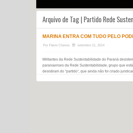
Arquivo de Tag | Partido Rede Suste
MARINA ENTRA COM TUDO PELO POD
Por
Flavio Chaves
setembro 21, 2014
Militantes da Rede Sustentabilidade do Paraná desistem
paranaenses da Rede Sustentabilidade, grupo que está t
desistiram do “partido”, que ainda não foi criado juridi
Navegação do post