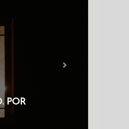
Next
 NO COLDRE
HAVES