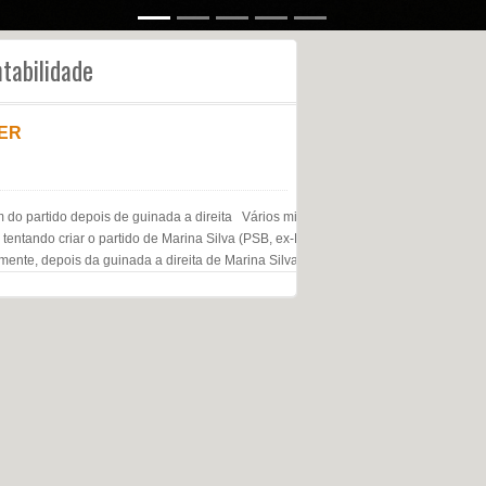
ntabilidade
ER
 do partido depois de guinada a direita Vários militantes
entando criar o partido de Marina Silva (PSB, ex-PT, ex-PV),
camente, depois da guinada a direita de Marina Silva e da tomada de […]