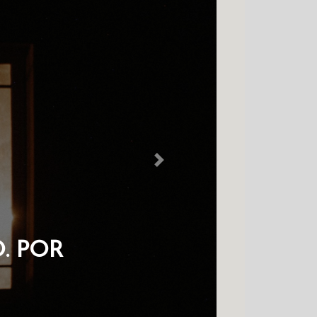
Next
M NO COLDRE
HAVES