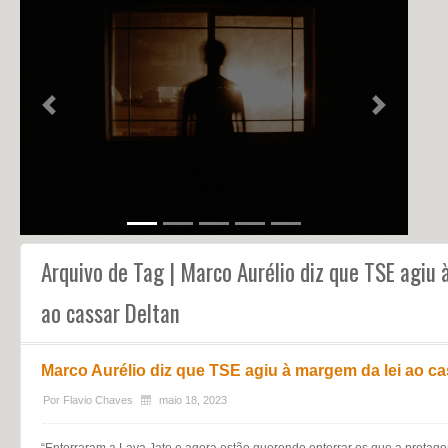
NOTÍCIAS
PERFIL
CONTATO
Previous
Next
Arquivo de Tag | Marco Aurélio diz que TSE agiu
ao cassar Deltan
Marco Aurélio diz que TSE agiu à margem da lei ao ca
Por
Flavio Chaves
maio 18, 2023
“Enterraram a Lava Jato e agora estão querendo enterrar os que a protago