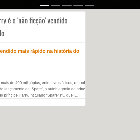
ry é o ‘não ficção’ vendido
do
 vendido mais rápido na história do
s de 400 mil cópias, entre livros físicos, e-books e audiolivros
 lançamento de ‘Spare’, a autobiografia do príncipe britânico Harry,
príncipe Harry, intitulado “Spare” (“O que […]