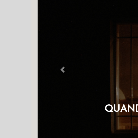
Previous
R
OS