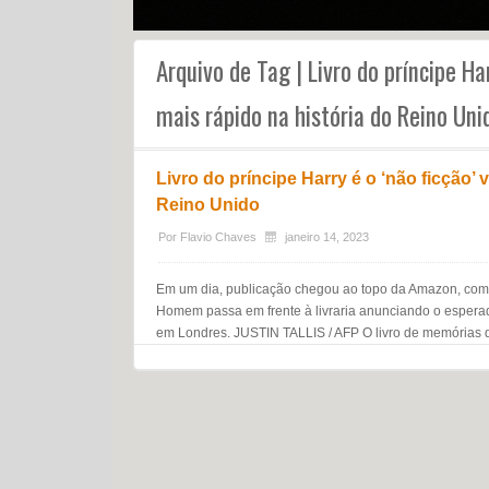
Arquivo de Tag | Livro do príncipe Har
mais rápido na história do Reino Uni
Livro do príncipe Harry é o ‘não ficção’
Reino Unido
Por
Flavio Chaves
janeiro 14, 2023
Em um dia, publicação chegou ao topo da Amazon, com mai
Homem passa em frente à livraria anunciando o esperado
em Londres. JUSTIN TALLIS / AFP O livro de memórias do 
Navegação do post