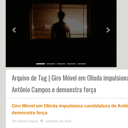
NOTÍCIAS
PERFIL
CONTATO
Previous
Next
Arquivo de Tag | Giro Móvel em Olinda impulsion
Antônio Campos e demonstra força
Giro Móvel em Olinda impulsiona candidatura de Ant
demonstra força
Por
Flavio Chaves
setembro 29, 2024