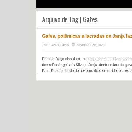
Arquivo de Tag | Gafes
Gafes, polêmicas e lacradas de Janja f
Por
Flavio Chaves
novembro 20, 2024
Dilma e Janja disputam um campeonato de falar asneira
dama Rosângela da Silva, a Janja, dentro e fora do gov
País. Desde o início do governo de seu marido, o presid
Navegação do post