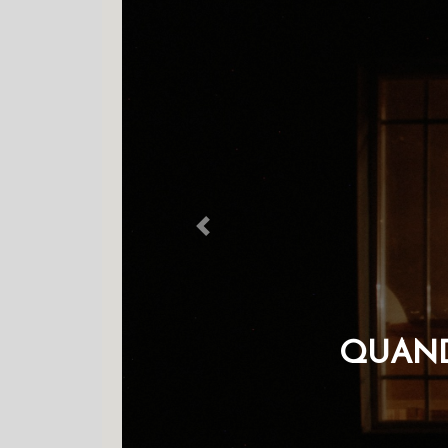
Previous
 UM CORPO. POR
AVES