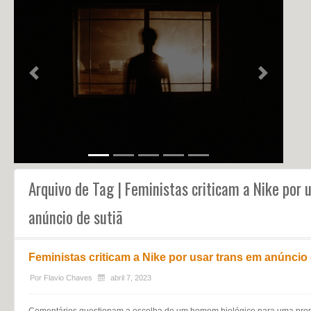
NOTÍCIAS
PERFIL
CONTATO
Previous
Next
Arquivo de Tag | Feministas criticam a Nike por 
anúncio de sutiã
Feministas criticam a Nike por usar trans em anúncio 
Por
Flavio Chaves
abril 7, 2023
Comentários questionam a escolha de um homem biológico para uma pro