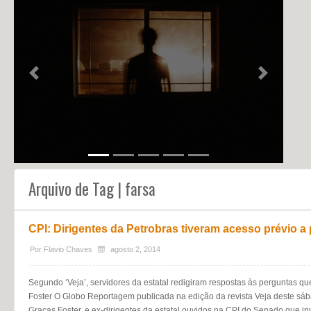
NOTÍCIAS
PERFIL
CONTATO
Previous
Next
Arquivo de Tag | farsa
CPI: Dirigentes da Petrobras tiveram acesso prévio a
Por
Flavio Chaves
agosto 2, 2014
Segundo ‘Veja’, servidores da estatal redigiram respostas às perguntas qu
Foster O Globo Reportagem publicada na edição da revista Veja deste sáb
Graças Foster, e ex-dirigentes da estatal ouvidos na CPI do Senado que i