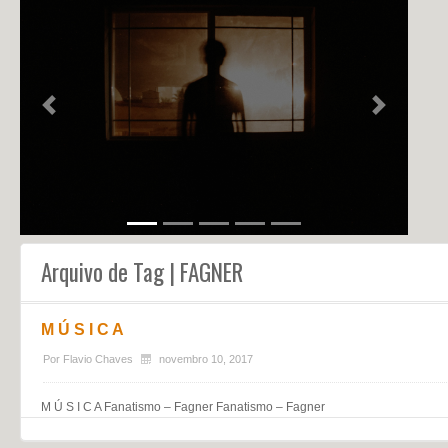
NOTÍCIAS
PERFIL
CONTATO
Previous
Next
Arquivo de Tag | FAGNER
M Ú S I C A
Por
Flavio Chaves
novembro 10, 2017
M Ú S I C A Fanatismo – Fagner Fanatismo – Fagner